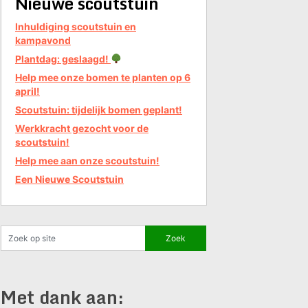
Nieuwe scoutstuin
Inhuldiging scoutstuin en
kampavond
Plantdag: geslaagd!
Help mee onze bomen te planten op 6
april!
Scoutstuin: tijdelijk bomen geplant!
Werkkracht gezocht voor de
scoutstuin!
Help mee aan onze scoutstuin!
Een Nieuwe Scoutstuin
Met dank aan: