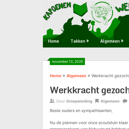
Skip
Huis
Scouts
to
waar
content
iedereen
28
welkom
is
Zaoeja
Home
Takken
Algemeen
november 13, 2025
Home
Algemeen
Werkkracht gezocht
Werkkracht gezocht
Door
Groepsleiding
Algemeen
Beste ouders en sympathisanten,
Nu de plannen voor onze scoutstuin klaar
groepsaankoop van Natuurpunt hebben we