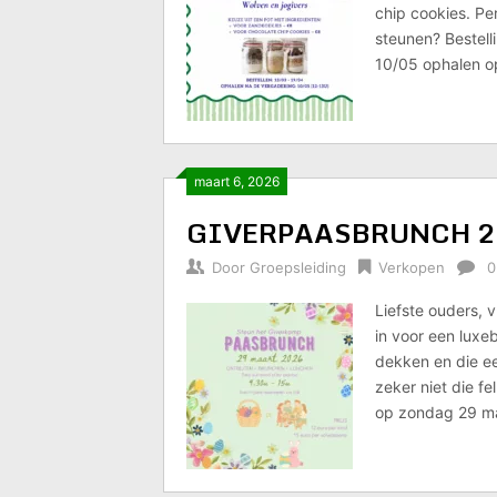
chip cookies. Per
steunen? Bestell
10/05 ophalen o
maart 6, 2026
GIVERPAASBRUNCH 29
Door
Groepsleiding
Verkopen
0
Liefste ouders, 
in voor een luxe
dekken en die e
zeker niet die f
op zondag 29 maa