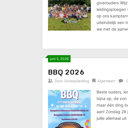
giverouders Wij
leidingsploegen 
op ons kampterre
uiteindelijk een
we met de aanwe
juni 5, 2026
BBQ 2026
Door
Groepsleiding
Algemeen
Beste ouders, l
bijna op, de zon
maar één ding be
aan! Zondag 28 j
jullie allemaal ui