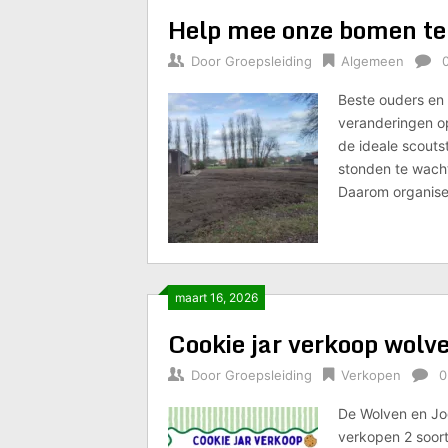
Help mee onze bomen te 
Door
Groepsleiding
Algemeen
Beste ouders en 
veranderingen op 
de ideale scouts
stonden te wacht
Daarom organise
maart 16, 2026
Cookie jar verkoop wolve
Door
Groepsleiding
Verkopen
0
De Wolven en Jo
verkopen 2 soor