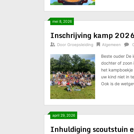
mei 8, 2026
Inschrijving kamp 202
Door
Groepsleiding
Algemeen
Beste ouder De in
dochter of zoon i
het kampboekje v
uw kind niet in t
Ook is de wetge
april 29, 2026
Inhuldiging scoutstuin