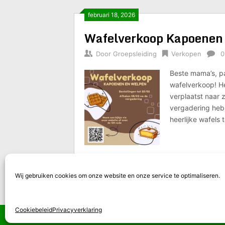
februari 18, 2026
Wafelverkoop Kapoenen
Door
Groepsleiding
Verkopen
0
Beste mama’s, pap
wafelverkoop! H
verplaatst naar
vergadering heb
heerlijke wafels
Berichten
Wij gebruiken cookies om onze website en onze service te optimaliseren.
1
2
3
…
8
paginering
Cookiebeleid
Privacyverklaring
Scouts 28 Zaoeja
Copyright © 2026.