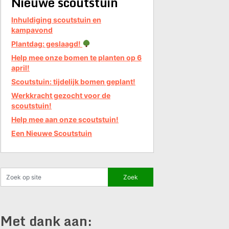
Nieuwe scoutstuin
Inhuldiging scoutstuin en
kampavond
Plantdag: geslaagd!
Help mee onze bomen te planten op 6
april!
Scoutstuin: tijdelijk bomen geplant!
Werkkracht gezocht voor de
scoutstuin!
Help mee aan onze scoutstuin!
Een Nieuwe Scoutstuin
Met dank aan: