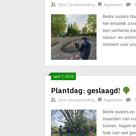
Door
Groepsleiding
Algemeen
Beste ouders Na
het eindelijk zov
een verharde pa
natuur- en ontmo
moment voor onze
april 7, 2026
Plantdag: geslaagd!
Door
Groepsleiding
Algemeen
Beste ouders en 
maanden van voo
bomen, hagen en 
hulp van wat gew