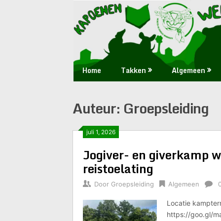
Skip
Huis
Scouts
to
waar
content
iedereen
28
welkom
is
Zaoeja
Home
Takken
Algemeen
Auteur:
Groepsleiding
juli 1, 2026
Jogiver- en giverkamp w
reistoelating
Door
Groepsleiding
Algemeen
Locatie kampter
https://goo.gl/