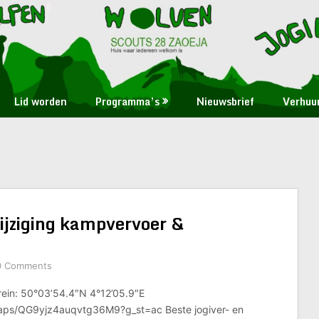
Lid worden
Programma’s
Nieuwsbrief
Verhuu
ijziging kampvervoer &
0 Comments
rein: 50°03’54.4″N 4°12’05.9″E
maps/QG9yjz4auqvtg36M9?g_st=ac Beste jogiver- en