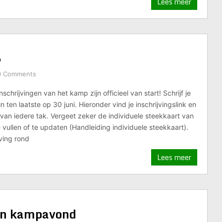
Lees meer
6
0 Comments
schrijvingen van het kamp zijn officieel van start! Schrijf je
n ten laatste op 30 juni. Hieronder vind je inschrijvingslink en
an iedere tak. Vergeet zeker de individuele steekkaart van
e vullen of te updaten (Handleiding individuele steekkaart).
ving rond
Lees meer
 en kampavond