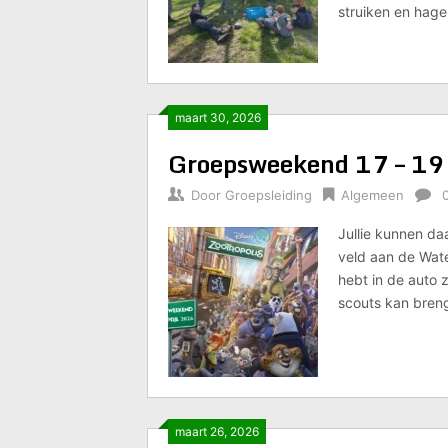
struiken en hage
maart 30, 2026
Groepsweekend 17 – 19
Door
Groepsleiding
Algemeen
Jullie kunnen da
veld aan de Water
hebt in de auto 
scouts kan breng
maart 26, 2026