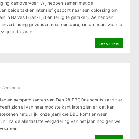
ziging kampvervoer Wij hebben samen met de
van beide takken intensief gezocht naar een oplossing om
in in Baives (Frankrijk) en terug te geraken. We hebben
 treinverbinding gevonden naar een dorpje in de buurt waarna
zige auto’s van
Lees meer
0 Comments
eden en sympathisanten van Den 28 BBQOns scoutsjaar zit er
 heeft zich al van haar mooiste kant laten zien en dat kan
tekenen natuurlijk: onze jaarlijkse BBQ komt er weer
uni, na de allerlaatste vergadering van het jaar, nodigen we
t voor een