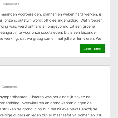
0 Comments
 maanden voorbereiden, plannen en weken hard werken, is
er: onze scoutstuin wordt officieel ingehuldigd! Wat vroeger
rking was, werd onthard en omgevormd tot een groene
etingsruimte voor onze scoutsleden. Dit is een bijzonder
 werking, dat we graag samen met jullie willen vieren. We
Lees meer
0 Comments
sympathisanten, Gisteren was het eindelijk zover: na
rbereiding, overwinteren en grondwerken gingen de
struiken de grond in op hun definitieve plek! Dankzij de
eldige ouders en leden zijn er maar liefst 24 bomen en 316