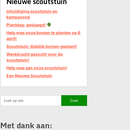
Nieuwe scoutstuin
Inhuldiging scoutstuin en
kampavond
Plantdag: geslaagd!
Help mee onze bomen te planten op 6
april!
Scoutstuin: tijdelijk bomen geplant!
Werkkracht gezocht voor de
scoutstuin!
Help mee aan onze scoutstuin!
Een Nieuwe Scoutstuin
Met dank aan: