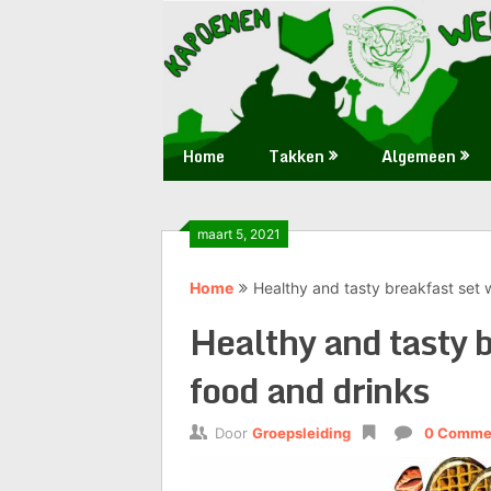
Skip
Huis
Scouts
to
waar
content
iedereen
28
welkom
is
Zaoeja
Home
Takken
Algemeen
maart 5, 2021
Home
Healthy and tasty breakfast set w
Healthy and tasty b
food and drinks
Door
Groepsleiding
0 Comme