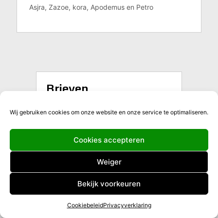
Asjra, Zazoe, kora, Apodemus en Petro
Brieven
Handleiding medische fiche
Wij gebruiken cookies om onze website en onze service te optimaliseren.
Brief lidgeld 25-26
Belangrijke data
Cookies accepteren
Drank, drugs en gedragsbeleid 2025
Weiger
Bekijk voorkeuren
Nieuwe scoutstuin
Cookiebeleid
Privacyverklaring
Inhuldiging scoutstuin en
kampavond