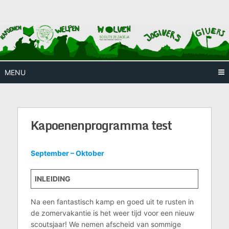
Skip
Huis waar iedereen welkom is
Scouts
to
content
28
Zaoeja
MENU
Kapoenenprogramma test
September – Oktober
INLEIDING
Na een fantastisch kamp en goed uit te rusten in
de zomervakantie is het weer tijd voor een nieuw
scoutsjaar! We nemen afscheid van sommige