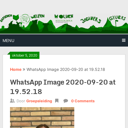
Skip
Huis waar iedereen welkom is
Scouts
to
content
28
Zaoeja
MENU
oktober 5, 2020
Home
WhatsApp Image 2020-09-20 at 19.52.18
WhatsApp Image 2020-09-20 at
19.52.18
Door
Groepsleiding
0 Comments