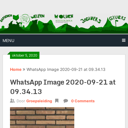
Skip
Huis waar iedereen welkom is
Scouts
to
content
28
Zaoeja
MENU
oktober 5, 2020
Home
WhatsApp Image 2020-09-21 at 09.34.13
WhatsApp Image 2020-09-21 at
09.34.13
Door
Groepsleiding
0 Comments