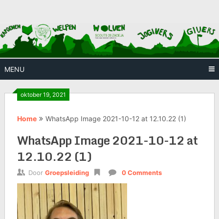
Skip
Huis waar iedereen welkom is
Scouts
to
content
28
Zaoeja
MENU
oktober 19, 2021
Home
WhatsApp Image 2021-10-12 at 12.10.22 (1)
WhatsApp Image 2021-10-12 at
12.10.22 (1)
Door
Groepsleiding
0 Comments