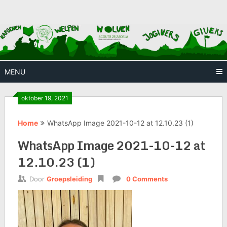
Skip
Huis waar iedereen welkom is
Scouts
to
content
28
Zaoeja
MENU
oktober 19, 2021
Home
WhatsApp Image 2021-10-12 at 12.10.23 (1)
WhatsApp Image 2021-10-12 at
12.10.23 (1)
Door
Groepsleiding
0 Comments