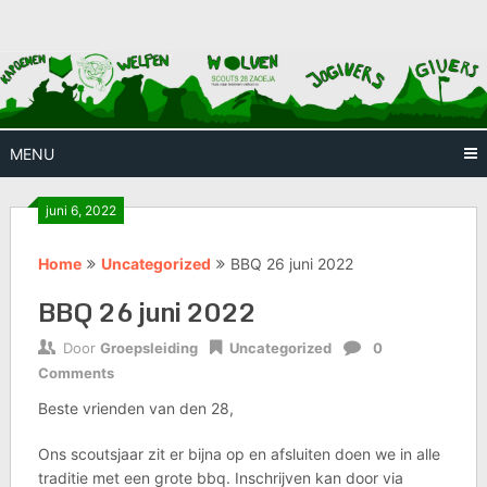
Skip
Huis waar iedereen welkom is
Scouts
to
content
28
Zaoeja
MENU
juni 6, 2022
Home
Uncategorized
BBQ 26 juni 2022
BBQ 26 juni 2022
Door
Groepsleiding
Uncategorized
0
Comments
Beste vrienden van den 28,
Ons scoutsjaar zit er bijna op en afsluiten doen we in alle
traditie met een grote bbq. Inschrijven kan door via