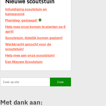
Nieuwe scoutstuin
Inhuldiging scoutstuin en
kampavond
Plantdag: geslaagd!
Help mee onze bomen te planten op 6
april!
Scoutstuin: tijdelijk bomen geplant!
Werkkracht gezocht voor de
scoutstuin!
Help mee aan onze scoutstuin!
Een Nieuwe Scoutstuin
Met dank aan: