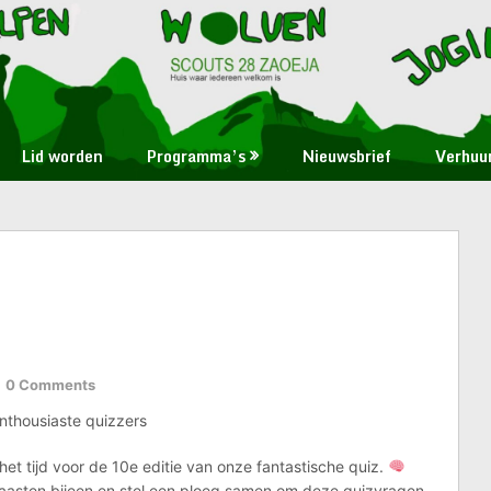
Lid worden
Programma’s
Nieuwsbrief
Verhuu
0 Comments
nthousiaste quizzers
 het tijd voor de 10e editie van onze fantastische quiz.
te naasten bijeen en stel een ploeg samen om deze quizvragen