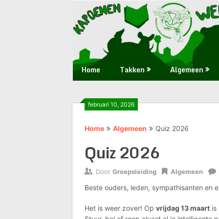
Skip
Huis
Scouts
to
waar
content
iedereen
28
welkom
is
Zaoeja
Home
Takken
Algemeen
februari 10, 2026
Home
Algemeen
Quiz 2026
Quiz 2026
Door
Groepsleiding
Algemeen
Beste ouders, leden, sympathisanten en e
Het is weer zover! Op
vrijdag 13 maart
is
Stuur, bel of roep alvast al je intelligen