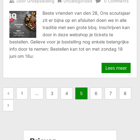
Door
Groepsleiding
Uncategorized
0 Comments
Beste vrienden van den 28, Ons scoutsjaar
zit er bijna op en afsluiten doen we in alle
traditie met een grote bbq. Inschrijven kan
door in deze webshop je tickets te
bestellen. Gelieve voor je bestelling nog enkele belangrijke
info door te nemen: Bestellen kan tot en met zondag 18
juni om 16u:
Lees meer
Berichten
1
…
3
4
5
6
7
8
paginering