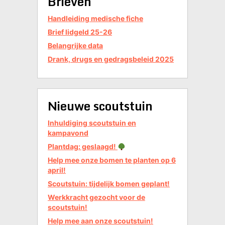
Brieven
Handleiding medische fiche
Brief lidgeld 25-26
Belangrijke data
Drank, drugs en gedragsbeleid 2025
Nieuwe scoutstuin
Inhuldiging scoutstuin en
kampavond
Plantdag: geslaagd!
Help mee onze bomen te planten op 6
april!
Scoutstuin: tijdelijk bomen geplant!
Werkkracht gezocht voor de
scoutstuin!
Help mee aan onze scoutstuin!