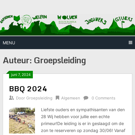
Skip
Huis waar iedereen welkom is
Scouts
to
content
28
Zaoeja
MENU
Auteur:
Groepsleiding
juni 7, 2024
BBQ 2024
Door
Groepsleiding
Algemeen
0 Comments
Liefste ouders en sympathisanten van den
28 Wij hebben voor jullie een echte
primeur!De leiding is er in geslaagd om de
zon te reserveren op zondag 30/06! Vanaf