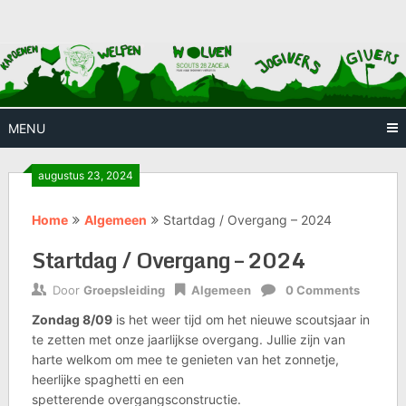
Skip
Huis waar iedereen welkom is
Scouts
to
content
28
Zaoeja
MENU
augustus 23, 2024
Home
Algemeen
Startdag / Overgang – 2024
Startdag / Overgang – 2024
Door
Groepsleiding
Algemeen
0 Comments
Zondag 8/09
is het weer tijd om het nieuwe scoutsjaar in
te zetten met onze jaarlijkse overgang. Jullie zijn van
harte welkom om mee te genieten van het zonnetje,
heerlijke spaghetti en een
spetterende overgangsconstructie.