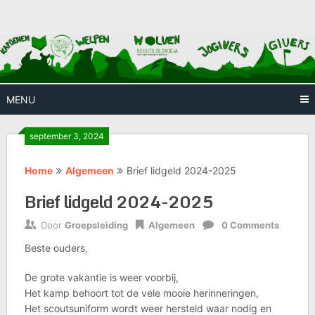
Skip
Huis waar iedereen welkom is
Scouts
to
content
28
Zaoeja
MENU
september 3, 2024
Home
Algemeen
Brief lidgeld 2024-2025
Brief lidgeld 2024-2025
Door
Groepsleiding
Algemeen
0 Comments
Beste ouders,
De grote vakantie is weer voorbij,
Het kamp behoort tot de vele mooie herinneringen,
Het scoutsuniform wordt weer hersteld waar nodig en