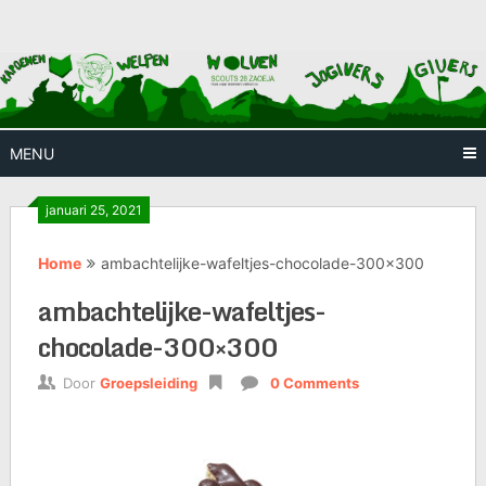
Skip
Huis waar iedereen welkom is
Scouts
to
content
28
Zaoeja
MENU
januari 25, 2021
Home
ambachtelijke-wafeltjes-chocolade-300×300
ambachtelijke-wafeltjes-
chocolade-300×300
Door
Groepsleiding
0 Comments