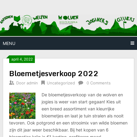
Skip
Huis waar iedereen welkom is
Scouts 28
to
content
Zaoeja
MENU
april 4, 2022
Bloemetjesverkoop 2022
Door
admin
Uncategorized
0 Comments
De bloemetjesverkoop van de wolven en
jogies is weer van start gegaan! Kies uit
een breed assortiment van kleurrijke
bloemetjes en laat je tuin stralen als nooit
tevoren. Ook potgrond en een strooimix van wilde bloemen
zijn dit jaar weer beschikbaar. Bij het kopen van 6
bloemetjes krijg je €1 korting, profiteren maar!