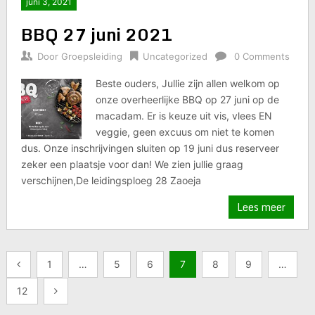
juni 3, 2021
BBQ 27 juni 2021
Door
Groepsleiding
Uncategorized
0 Comments
Beste ouders, Jullie zijn allen welkom op
onze overheerlijke BBQ op 27 juni op de
macadam. Er is keuze uit vis, vlees EN
veggie, geen excuus om niet te komen
dus. Onze inschrijvingen sluiten op 19 juni dus reserveer
zeker een plaatsje voor dan! We zien jullie graag
verschijnen,De leidingsploeg 28 Zaoeja
Lees meer
Berichten
1
…
5
6
7
8
9
…
paginering
12