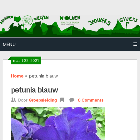
Skip
Huis waar iedereen welkom is
Scouts
to
content
28
Zaoeja
MENU
maart 22, 2021
Home
petunia blauw
petunia blauw
Door
Groepsleiding
0 Comments