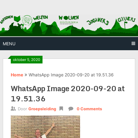
Skip
Huis waar iedereen welkom is
Scouts
to
content
28
Zaoeja
MENU
oktober 5, 2020
Home
WhatsApp Image 2020-09-20 at 19.51.36
WhatsApp Image 2020-09-20 at
19.51.36
Door
Groepsleiding
0 Comments