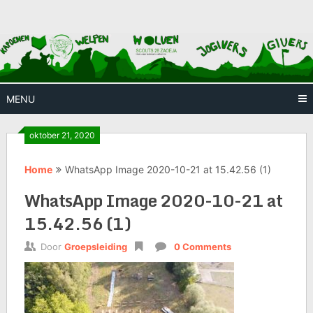
Skip
Huis waar iedereen welkom is
Scouts
to
content
28
Zaoeja
MENU
oktober 21, 2020
Home
WhatsApp Image 2020-10-21 at 15.42.56 (1)
WhatsApp Image 2020-10-21 at
15.42.56 (1)
Door
Groepsleiding
0 Comments