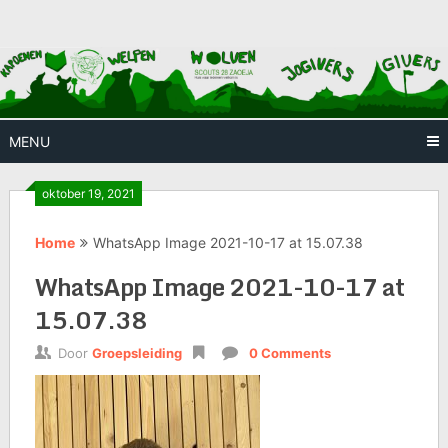
Skip
Huis waar iedereen welkom is
Scouts
to
content
28
Zaoeja
MENU
oktober 19, 2021
Home
WhatsApp Image 2021-10-17 at 15.07.38
WhatsApp Image 2021-10-17 at
15.07.38
Door
Groepsleiding
0 Comments